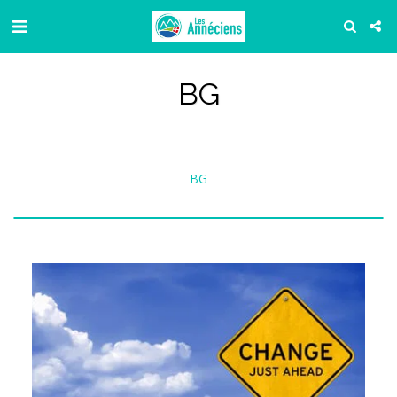
BG
BG