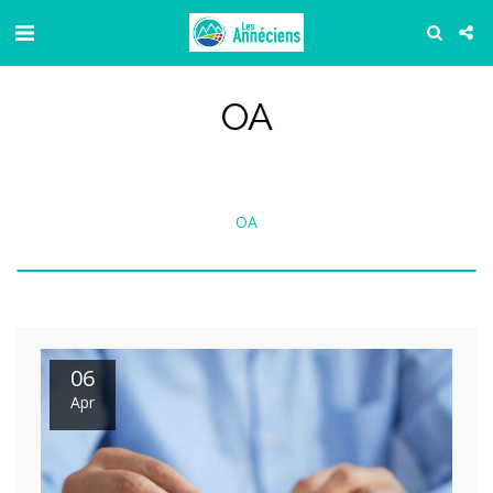
OA
OA
06
Apr