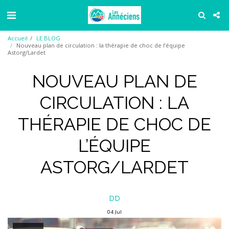
Accueil
LE BLOG
Nouveau plan de circulation : la thérapie de choc de l’équipe
Astorg/Lardet
NOUVEAU PLAN DE
CIRCULATION : LA
THÉRAPIE DE CHOC DE
L’ÉQUIPE
ASTORG/LARDET
DD
04
Jul