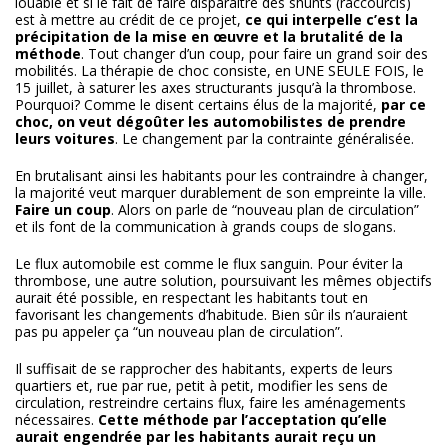
louable et si le fait de faire disparaître des shunts (raccourcis)
est à mettre au crédit de ce projet,
ce qui interpelle c’est la
précipitation de la mise en œuvre et la brutalité de la
méthode
. Tout changer d’un coup, pour faire un grand soir des
mobilités. La thérapie de choc consiste, en UNE SEULE FOIS, le
15 juillet, à saturer les axes structurants jusqu’à la thrombose.
Pourquoi? Comme le disent certains élus de la majorité,
par ce
choc, on veut dégoûter les automobilistes de prendre
leurs voitures
. Le changement par la contrainte généralisée.
En brutalisant ainsi les habitants pour les contraindre à changer,
la majorité veut marquer durablement de son empreinte la ville.
Faire un coup
. Alors on parle de “nouveau plan de circulation”
et ils font de la communication à grands coups de slogans.
Le flux automobile est comme le flux sanguin. Pour éviter la
thrombose, une autre solution, poursuivant les mêmes objectifs
aurait été possible, en respectant les habitants tout en
favorisant les changements d’habitude. Bien sûr ils n’auraient
pas pu appeler ça “un nouveau plan de circulation”.
Il suffisait de se rapprocher des habitants, experts de leurs
quartiers et, rue par rue, petit à petit, modifier les sens de
circulation, restreindre certains flux, faire les aménagements
nécessaires.
Cette méthode par l’acceptation qu’elle
aurait engendrée par les habitants aurait reçu un