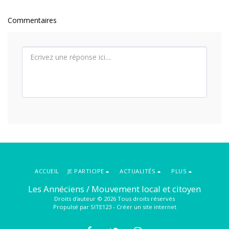
Commentaires
ACCUEIL
JE PARTICIPE
ACTUALITÉS
PLUS
Les Annéciens / Mouvement local et citoyen
Droits d'auteur © 2026 Tous droits réservés
Propulsé par
SITE123
-
Créer un site internet