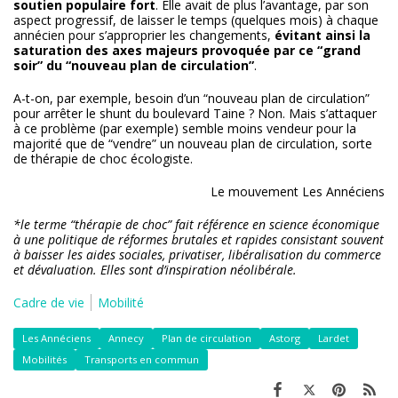
soutien populaire fort
. Elle avait de plus l’avantage, par son
aspect progressif, de laisser le temps (quelques mois) à chaque
annécien pour s’approprier les changements,
évitant ainsi la
saturation des axes majeurs provoquée par ce “grand
soir” du “nouveau plan de circulation”
.
A-t-on, par exemple, besoin d’un “nouveau plan de circulation”
pour arrêter le shunt du boulevard Taine ? Non. Mais s’attaquer
à ce problème (par exemple) semble moins vendeur pour la
majorité que de “vendre” un nouveau plan de circulation, sorte
de thérapie de choc écologiste.
Le mouvement Les Annéciens
*le terme “thérapie de choc” fait référence en science économique
à une politique de réformes brutales et rapides consistant souvent
à baisser les aides sociales, privatiser, libéralisation du
commerce
et dévaluation. Elles sont d’inspiration néolibérale.
Cadre de vie
Mobilité
Les Annéciens
Annecy
Plan de circulation
Astorg
Lardet
Mobilités
Transports en commun