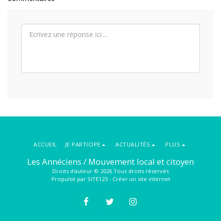
ACCUEIL
JE PARTICIPE
ACTUALITÉS
PLUS
Les Annéciens / Mouvement local et citoyen
Droits d'auteur © 2026 Tous droits réservés
Propulsé par
SITE123
-
Créer un site internet