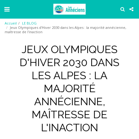
Accueil
LE BLOG
Jeux Olympiques d'Hiver 2030 dans les Alpes : la majorité annécienne,
maîtresse de l'inaction
JEUX OLYMPIQUES
D'HIVER 2030 DANS
LES ALPES : LA
MAJORITÉ
ANNÉCIENNE,
MAÎTRESSE DE
L'INACTION