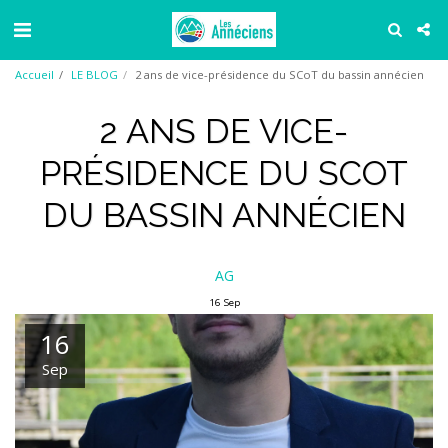
Accueil
LE BLOG
2 ans de vice-présidence du SCoT du bassin annécien
2 ANS DE VICE-
PRÉSIDENCE DU SCOT
DU BASSIN ANNÉCIEN
AG
16
Sep
16
Sep