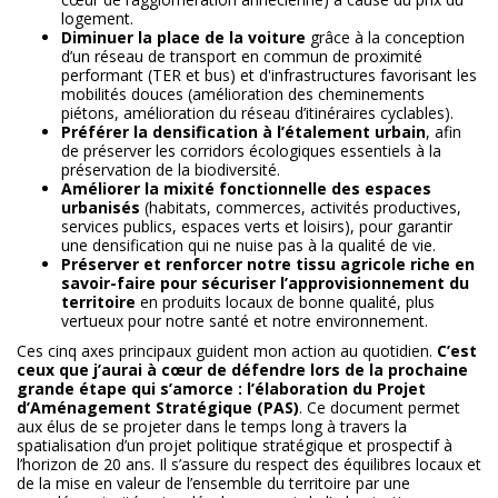
logement.
Diminuer la place de la voiture
grâce à la conception
d’un réseau de transport en commun de proximité
performant (TER et bus) et d'infrastructures favorisant les
mobilités douces (amélioration des cheminements
piétons, amélioration du réseau d’itinéraires cyclables).
Préférer la densification à l’étalement urbain
, afin
de préserver les corridors écologiques essentiels à la
préservation de la biodiversité.
Améliorer la mixité fonctionnelle des espaces
urbanisés
(habitats, commerces, activités productives,
services publics, espaces verts et loisirs), pour garantir
une densification qui ne nuise pas à la qualité de vie.
Préserver et renforcer notre tissu agricole riche en
savoir-faire pour sécuriser l’approvisionnement du
territoire
en produits locaux de bonne qualité, plus
vertueux pour notre santé et notre environnement.
Ces cinq axes principaux guident mon action au quotidien.
C’est
ceux que j’aurai à cœur de défendre lors de la prochaine
grande étape qui s’amorce : l’élaboration du Projet
d’Aménagement Stratégique (PAS)
. Ce document permet
aux élus de se projeter dans le temps long à travers la
spatialisation d’un projet politique stratégique et prospectif à
l’horizon de 20 ans. Il s’assure du respect des équilibres locaux et
de la mise en valeur de l’ensemble du territoire par une