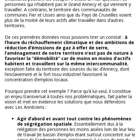
personnes qui n’habitent pas le Grand Annecy et qui viennent y
travailler. A contrario, le territoire des communautés de
communes Fier et Usses ainsi que du Pays de Cruseilles voient
plus de la moitié de leurs actifs aller travailler dans d’autres
territoires.
De ces premières données nous pouvons tirer un constat :
à
l’heure du réchauffement climatique et des ambitions de
réduction d’émissions de gaz à effet de serre,
l’aménagement de notre territoire n’est pas de nature à
favoriser la “démobilité” car de moins en moins d’actifs
habitent et travaillent sur la même intercommunalité
,
exception faite du territoire des sources du lac d’Annecy, dont
l’enclavement et le fort tissu industriel favorisent la
concentration d’emplois locaux.
Pourquoi prendre cet exemple ? Parce qu’à lui-seul, il constitue
un enjeu transversal à toutes nos problématiques, fait parler la
vision et met en évidence les solutions que nous défendons
avec Les Annéciens :
Agir d’abord et avant tout contre les phénomènes
de ségrégation spatiale
. Essentiellement dus à la
relégation des personnes les moins aisées loin de leur lieu
de travail (le bassin d’emploi étant surtout concentré sur le
cœur de l’agglomération annécienne) à cause du prix du