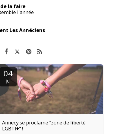
de la faire
nsemble l'année
nt Les Annéciens
04
Jul
Annecy se proclame “zone de liberté
LGBTI+” !