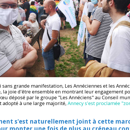
i sans grande manifestation, Les Annéciennes et les Annéc
e, la joie d'être ensemble en montrant leur engagement p
 vœu déposé par le groupe "Les Annéciens" au Conseil mun
t adopté à une large majorité,
Annecy s'est proclamée "zon
nt s'est naturellement joint à cette marc
ur monter une fois de plus au créneau con