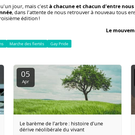
qu'un jour, mais c'est
à chacune et chacun d'entre nous 
année
, dans l'attente de nous retrouver à nouveau tous e
roisième édition !
Le mouveme
ns
Marche des fiertés
Gay Pride
05
Apr
Le barème de l’arbre : histoire d’une
dérive néolibérale du vivant