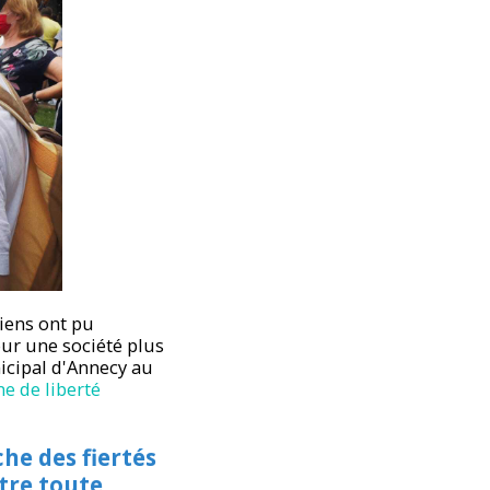
iens ont pu
our une société plus
icipal d'Annecy au
e de liberté
he des fiertés
tre toute